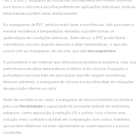
-60°C a 300°C, enquanto as borrachas normalmente têm limites inferiores.
Isso torna o silicone a escolha preferida em aplicações industriais onde as
temperaturas podem variar drasticamente.
As mangueiras de PVC, embora mais leves e econômicas, não possuem a
mesma resistência a temperaturas elevadas e podem tornar-se
quebradiças em condições adversas. Além disso, o PVC pode liberar
substâncias nocivas quando exposto a altas temperaturas, o que não
ocorre com as mangueiras de silicone, que são
biocompatíveis
.
O poliuretano é um material que oferece boa resistência mecânica, mas sua
performance em altas temperaturas é inferior à do silicone. Enquanto o
poliuretano funciona bem em aplicações que não exigem resistências
térmicas extremas, a mangueira de silicone é a escolha ideal em situações
de exposição intensa ao calor.
Além da resistência ao calor, a mangueira de silicone também se destaca
pela sua
flexibilidade
e capacidade de se manter estável em ambientes
adversos, como exposição à radiação UV e ozônio. Isso a torna uma
solução mais confiável e durável em comparação com outros materiais,
que podem deteriorar-se mais rapidamente ao serem expostos a essas
condições.