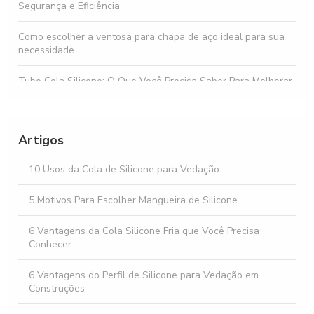
Segurança e Eficiência
Como escolher a ventosa para chapa de aço ideal para sua
necessidade
Tubo Cola Silicone: O Que Você Precisa Saber Para Melhorar
Suas Aplicações
Perfil de silicone para sacada é a solução ideal para proteção
e conforto em sua varanda
Artigos
Perfil de silicone para vidro temperado é a solução ideal para
10 Usos da Cola de Silicone para Vedação
vedação e proteção em projetos de construção
5 Motivos Para Escolher Mangueira de Silicone
Descubra o Preço de Tubo de Silicone e Como Escolher o
Ideal
6 Vantagens da Cola Silicone Fria que Você Precisa
Conhecer
6 Vantagens do Perfil de Silicone para Vedação em
Construções