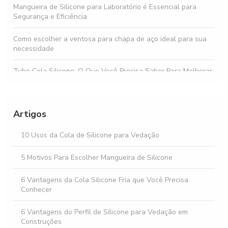
Mangueira de Silicone para Laboratório é Essencial para
Segurança e Eficiência
Como escolher a ventosa para chapa de aço ideal para sua
necessidade
Tubo Cola Silicone: O Que Você Precisa Saber Para Melhorar
Suas Aplicações
Perfil de silicone para sacada é a solução ideal para proteção
e conforto em sua varanda
Artigos
Perfil de silicone para vidro temperado é a solução ideal para
10 Usos da Cola de Silicone para Vedação
vedação e proteção em projetos de construção
5 Motivos Para Escolher Mangueira de Silicone
Descubra o Preço de Tubo de Silicone e Como Escolher o
Ideal
6 Vantagens da Cola Silicone Fria que Você Precisa
Conhecer
6 Vantagens do Perfil de Silicone para Vedação em
Construções