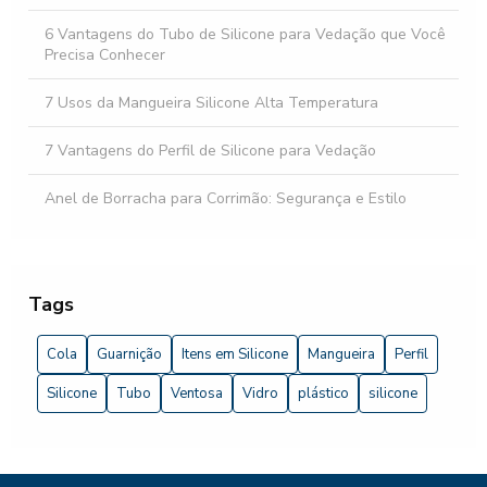
6 Vantagens do Tubo de Silicone para Vedação que Você
Precisa Conhecer
7 Usos da Mangueira Silicone Alta Temperatura
7 Vantagens do Perfil de Silicone para Vedação
Anel de Borracha para Corrimão: Segurança e Estilo
Anel O-Ring para Alta Temperatura: Escolha e Aplicações
Anel O-ring para Alta Temperatura: Guia Completo
Tags
Anel O-Ring para Alta Temperatura: Guia Completo para
Cola
Guarnição
Itens em Silicone
Mangueira
Perfil
Escolha e Aplicações
Silicone
Tubo
Ventosa
Vidro
plástico
silicone
Aprenda como utilizar a cola de silicone para vedação de
forma eficiente e duradoura
Artefatos de Silicone Transformam o Mercado de