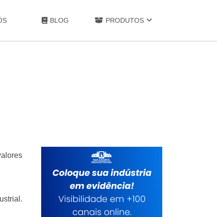
ÓS
BLOG
PRODUTOS
valores
strial.