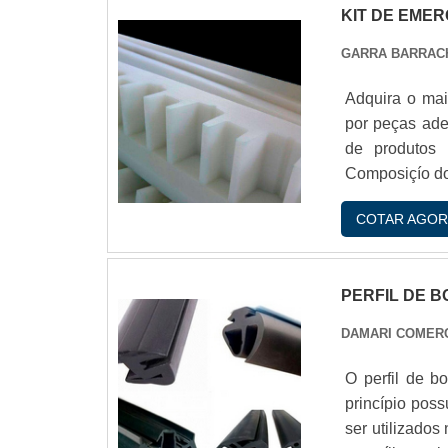
KIT DE EME
GARRA BARRAC
Adquira o mai
por peças ade
de produtos 
Composiçío do
segurança - 0
COTAR AGOR
borracha altur
máscara semif
PERFIL DE 
DAMARI COMER
O perfil de b
princípio po
ser utilizado