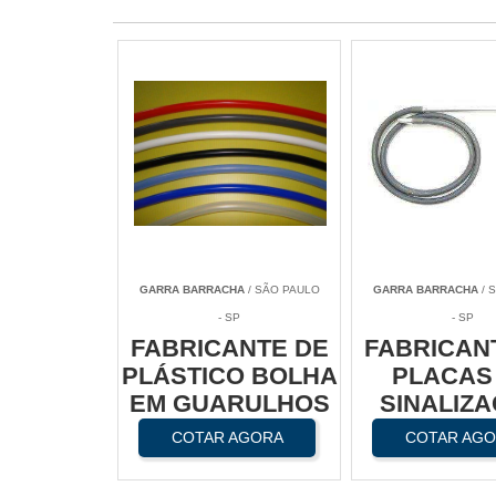
GARRA BARRACHA
/ SÃO PAULO
GARRA BARRACHA
/ 
- SP
- SP
FABRICANTE DE
FABRICAN
PLÁSTICO BOLHA
PLACAS
EM GUARULHOS
SINALIZ
VIÁRI
COTAR AGORA
COTAR AG