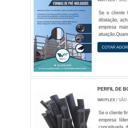
Se o cliente 
dilatação, ac
empresa mais
atuação.Quand
colaborador
COTAR AGOR
durabilida
DILATAÇÃOH.
PERFIL DE 
WAYFLEX
/ SÃO
Se o cliente f
empresa líde
conceituada 