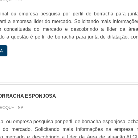
final ou empresa pesquisa por perfil de borracha para junt
hará a empresa líder do mercado. Solicitando mais informaçõe
 conceituada do mercado e descobrindo a líder da áre
o a questão é perfil de borracha para junta de dilatação, co
es da WayFlex conseguirá assertividade com alto padr
A
de.IMPORTANTES DE PERFIL DE BORRACHA PARA JUNTA
..
BORRACHA ESPONJOSA
 ROQUE - SP
inal ou empresa pesquisa por perfil de borracha esponjosa, ach
r do mercado. Solicitando mais informações na empresa 
do mercado e descobrindo a líder da área de atuação.AL