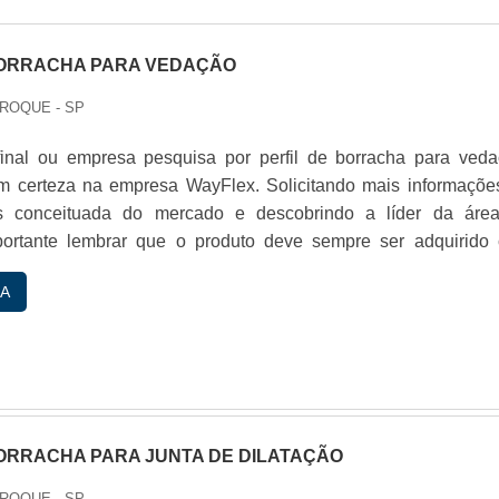
BORRACHA PARA VEDAÇÃO
 ROQUE - SP
final ou empresa pesquisa por perfil de borracha para veda
m certeza na empresa WayFlex. Solicitando mais informaçõe
 conceituada do mercado e descobrindo a líder da áre
portante lembrar que o produto deve sempre ser adquirido
cializadas no segmento. Esse tipo de cuidado ajuda a garant
A
rabilidade dos materiais, além de evitar prejuízos com s...
BORRACHA PARA JUNTA DE DILATAÇÃO
 ROQUE - SP