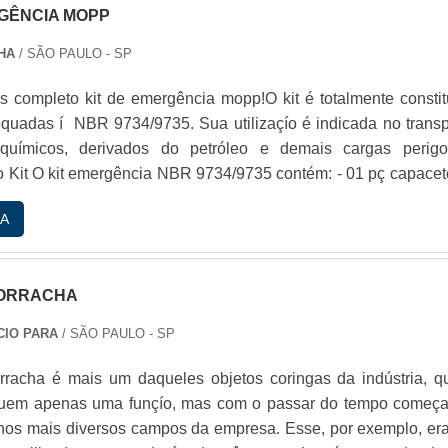
RGÊNCIA MOPP
HA
/ SÃO PAULO - SP
s completo kit de emergência mopp!O kit é totalmente constitu
quadas í NBR 9734/9735. Sua utilizaçío é indicada no transp
quí­micos, derivados do petróleo e demais cargas perigo
 Kit O kit emergência NBR 9734/9735 contém: - 01 pç capacet
1 pç óculos ampla visío - 01 pç avental de pvc - 01 pr bot
A
a sete léguas - 01 pr par de luvas de pvc punho 26 1Âªlinha - 
aci.
BORRACHA
CIO PARA
/ SÃO PAULO - SP
orracha é mais um daqueles objetos coringas da indústria, q
ssuem apenas uma funçío, mas com o passar do tempo começ
s nos mais diversos campos da empresa. Esse, por exemplo, er