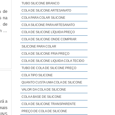
TUBO SILICONE BRANCO
COLA DE SILICONE ARTESANATO
a de
s na
COLA PARA COLAR SILICONE
a de
COLA SILICONE PARA ARTESANATO
m os
COLA DE SILICONE LÍQUIDA PREÇO
ão e
COLA DE SILICONE ONDE COMPRAR
 DE
SILICONE PARA COLAR
COLA DE SILICONE FRIA PREÇO
COLA DE SILICONE LIQUIDA COLA TECIDO
TUBO DE COLA DE SILICONE PREÇO
COLA TIPO SILICONE
QUANTO CUSTA UMA COLA DE SILICONE
VALOR DA COLA DE SILICONE
COLA A BASE DE SILICONE
ará a
COLA DE SILICONE TRANSPARENTE
mais
PREÇO DE COLA DE SILICONE
GUNS