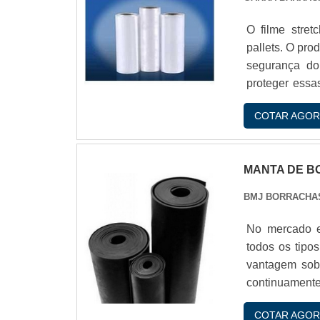
O filme stret
pallets. O pro
segurança do
proteger essa
comum que, n
COTAR AGOR
mecanismo de b
MANTA DE B
BMJ BORRACHA
No mercado e
todos os tipo
vantagem sobr
continuament
atividades r
COTAR AGOR
AS MANTAS D