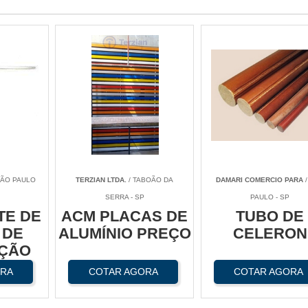
SÃO PAULO
TERZIAN LTDA.
/ TABOÃO DA
DAMARI COMERCIO PARA
/
SERRA - SP
PAULO - SP
TE DE
ACM PLACAS DE
TUBO DE
 DE
ALUMÍNIO PREÇO
CELERON
AÇÃO
A
ORA
COTAR AGORA
COTAR AGORA