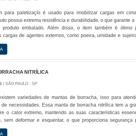
ch para paletizaçío é usado para imobilizar cargas em cim
duto possui extrema resistência e durabilidade, o que garante a 
 produto embalado. Além disso, o item também é ótimo 
s cargas de agentes externos, como poeira, umidade e sujeir
a hora de buscar esse tipo de produto, as pessoas jogue
A
usca filme stretch para paletizaçío preço
ORRACHA NITRÍLICA
S
/ SÃO PAULO - SP
xistem variedades de mantas de borracha, isso para atend
s de necessidades. Essa manta de borracha nitrílica tem a gr
e o calor extremo, mantendo as suas características essenc
e, sem deformar e esquentar, o que proporciona segurança 
ealizadas em temperaturas elevadas. MAIS INFORMAÇÕES S
A
E BORRACHAUma outra vantagem das mantas de silicone 