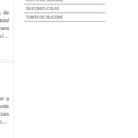
PERFIS DE SILICONE
SILICONES COLAS
a de
TUBOS DE SILICONE
total
para
a.í‰
m no
er a
ande
iais
para
OBRE
para