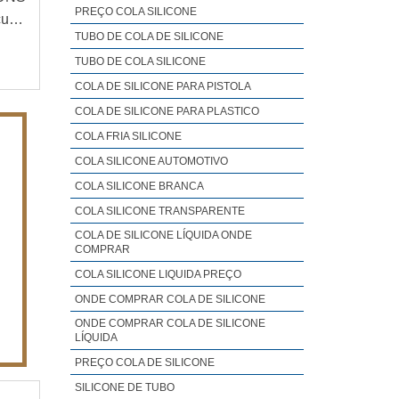
PREÇO COLA SILICONE
urar
TUBO DE COLA DE SILICONE
e da
TUBO DE COLA SILICONE
s de
COLA DE SILICONE PARA PISTOLA
COLA DE SILICONE PARA PLASTICO
COLA FRIA SILICONE
COLA SILICONE AUTOMOTIVO
COLA SILICONE BRANCA
COLA SILICONE TRANSPARENTE
COLA DE SILICONE LÍQUIDA ONDE
COMPRAR
COLA SILICONE LIQUIDA PREÇO
ONDE COMPRAR COLA DE SILICONE
ONDE COMPRAR COLA DE SILICONE
LÍQUIDA
PREÇO COLA DE SILICONE
SILICONE DE TUBO