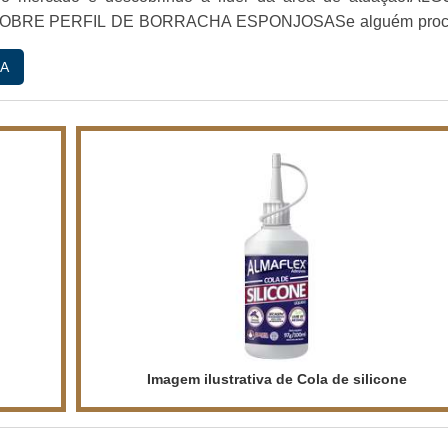
OBRE PERFIL DE BORRACHA ESPONJOSASe alguém proc
 borracha em uma empresa altamente qualificada, vai até o sit
A
 empresa com alto know-how em perfis de borracha e lençói
Imagem ilustrativa de Cola de silicone