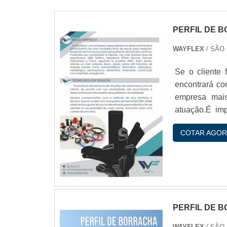
PERFIL DE 
WAYFLEX
/ SÃO
Se o cliente 
encontrará co
empresa mais
atuação.É im
empresas espe
COTAR AGOR
qualidade e du
PERFIL DE 
WAYFLEX
/ SÃO