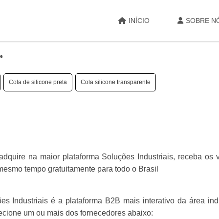
INÍCIO
SOBRE N
ne
Cola de silicone preta
Cola silicone transparente
dquire na maior plataforma Soluções Industriais, receba os 
esmo tempo gratuitamente para todo o Brasil
 Industriais é a plataforma B2B mais interativo da área indu
lecione um ou mais dos fornecedores abaixo: