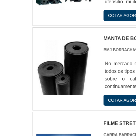
utensílio mu
adaptado de 
COTAR AGOR
perceberam qu
borracha poder
MANTA DE 
BMJ BORRACHA
No mercado e
todos os tipo
sobre o cal
continuament
atividades
COTAR AGOR
CARACTERÍS
mantas de si
temperatura, i
FILME STRE
GARRA BARRAC