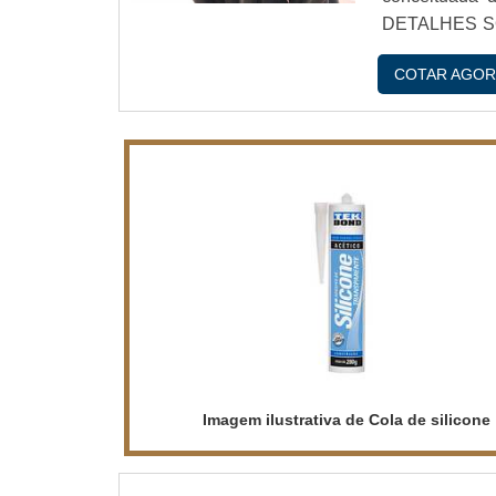
DETALHES S
por perfil de
COTAR AGOR
WayFlex. Uma
b...
Imagem ilustrativa de Cola de silicone