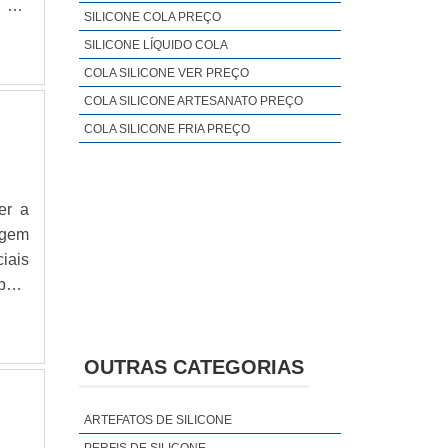
 ser
SILICONE COLA PREÇO
soas
SILICONE LÍQUIDO COLA
s de
COLA SILICONE VER PREÇO
COLA SILICONE ARTESANATO PREÇO
COLA SILICONE FRIA PREÇO
er a
agem
iais
para
AIS
das
a de
OUTRAS CATEGORIAS
ARTEFATOS DE SILICONE