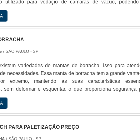
ito utilizado para vedaçío de câmaras de vácuo, podendo
acordo com a necessidade do cliente, com o tempo as pes
A
e graças a essa versatilidade de tamanho e formato, os perfi
iam ser utilizados em outros segment.
BORRACHA
S
/ SÃO PAULO - SP
xistem variedades de mantas de borracha, isso para atend
s de necessidades. Essa manta de borracha tem a grande vant
or extremo, mantendo as suas características essenc
e, sem deformar e esquentar, o que proporciona segurança 
 realizadas em temperaturas elevadas. PRINCIP
A
TICAS DAS MANTAS DE BORRACHAAs propriedades 
licone Orion SB-9107 tem boa resistência à ampla faix
ntempéri.
TCH PARA PALETIZAÇÃO PREÇO
HA
/ SÃO PAULO - SP