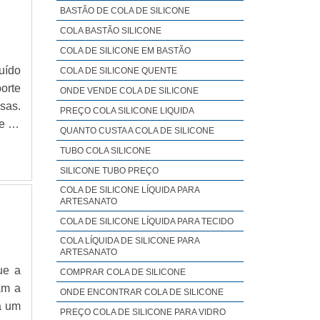
BASTÃO DE COLA DE SILICONE
COLA BASTÃO SILICONE
COLA DE SILICONE EM BASTÃO
í­do
COLA DE SILICONE QUENTE
orte
ONDE VENDE COLA DE SILICONE
sas.
PREÇO COLA SILICONE LIQUIDA
e de
QUANTO CUSTA A COLA DE SILICONE
a de
TUBO COLA SILICONE
01 pç
SILICONE TUBO PREÇO
COLA DE SILICONE LÍQUIDA PARA
ARTESANATO
COLA DE SILICONE LÍQUIDA PARA TECIDO
COLA LÍQUIDA DE SILICONE PARA
ARTESANATO
ue a
COMPRAR COLA DE SILICONE
am a
ONDE ENCONTRAR COLA DE SILICONE
a um
PREÇO COLA DE SILICONE PARA VIDRO