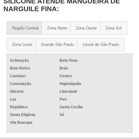
SILICONE ATENDE MANGUEIRA DE
NARGUILE FINA:
Região Central
Zona Norte
Zona Oeste
Zona Sul
Zona Leste
Grande São Paulo
Litoral de São Paulo
Aclimação
Bela Vista
Bom Retiro
Brás
Cambuci
Centro
Consolação
Higienópolis
Glicério
Liberdade
Luz
Pari
República
Santa Cecília
Santa Efigênia
Sé
Vila Buarque