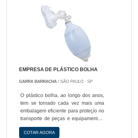
equipamento de proteçío individual
epi.Produtos comercializadosAlguns
dos equipamentos comercializados
sío: - Aventais e Luvas; - Calçados de
segurança; - Calçados Marluvas; -
Capacetes de segurança; - Capas de
chuva; - Cintos eóculos de seguran.
EMPRESA DE PLÁSTICO BOLHA
GARRA BARRACHA
/ SÃO PAULO - SP
O plástico bolha, ao longo dos anos,
tem se tornado cada vez mais uma
embalagem eficiente para proteçío no
transporte de peças e equipamentos.
Tem como matéria principal o filme
COTAR AGORA
polietileno de baixa densidade, com