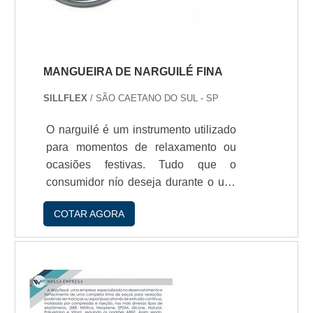
MANGUEIRA DE NARGUILÉ FINA
SILLFLEX
/ SÃO CAETANO DO SUL - SP
O narguilé é um instrumento utilizado
para momentos de relaxamento ou
ocasiões festivas. Tudo que o
consumidor nío deseja durante o uso
do narguilé é ter problemas com a
COTAR AGORA
mangueira que se rompa ou acumule
sujeira, atrapalhando a experiência.
Portanto, é importante contar com
uma mangueira de narguilé fina de
qualidade para nío ter problemas. A
mangueira fina é mais maleável e tem