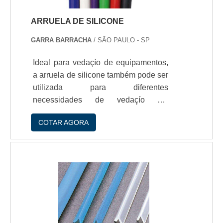
pode vi.
ARRUELA DE SILICONE
GARRA BARRACHA
/ SÃO PAULO - SP
Ideal para vedaçío de equipamentos,
a arruela de silicone também pode ser
utilizada para diferentes
necessidades de vedaçío em
indústrias em geral. Destaca-se
COTAR AGORA
devido à sua capacidade de suportar
melhor pressío de
conexões.Vantagens - Atóxica; -
Resistência à pressío; - Suporta altas
temperaturas.Adquirir arruela de
silicone com a GG KitA GG Kit
Borrachas é uma empresa
reconhecida por sua confiabilidade e