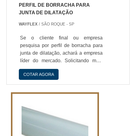
PERFIL DE BORRACHA PARA
JUNTA DE DILATAÇÃO
WAYFLEX
/ SÃO ROQUE - SP
Se o cliente final ou empresa
pesquisa por perfil de borracha para
junta de dilatação, achará a empresa
líder do mercado. Solicitando mais
informações na empresa mais
COTAR AGORA
conceituada do mercado e
descobrindo a líder da área de
atuação.Quando a questão é perfil de
borracha para junta de dilatação, com
os colaboradores da WayFlex
conseguirá assertividade com alto
padrão e
durabilidade.IMPORTANTES DE