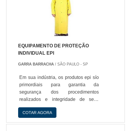
proteçío que confere aos
equipamentos, tem crescido sua
utilizaçío.Trata-se de um mate.
EQUIPAMENTO DE PROTEÇÃO
INDIVIDUAL EPI
GARRA BARRACHA
/ SÃO PAULO - SP
Em sua indústria, os produtos epi sío
primordiais para garantia da
segurança dos procedimentos
realizados e integridade de seus
funcionários.Tradicional nesse
COTAR AGORA
segmento, a GG Kit Borrachas, é uma
empresa com credibilidade e
experiência no fornecimento de