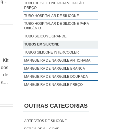
 que
TUBO DE SILICONE PARA VEDAÇÃO
PREÇO
e se
cios
TUBO HOSPITALAR DE SILICONE
TUBO HOSPITALAR DE SILICONE PARA
OXIGÊNIO
TUBO SILICONE GRANDE
TUBOS EM SILICONE
TUBOS SILICONE INTERCOOLER
 Kit
MANGUEIRA DE NARGUILE ANTICHAMA
 dos
MANGUEIRA DE NARGUILE BRANCA
MANGUEIRA DE NARGUILE DOURADA
MANGUEIRA DE NARGUILE PREÇO
 por
MANGUEIRA DE NARGUILE ROSA
cios
MANGUEIRA DE NARGUILE SILICONE
OUTRAS CATEGORIAS
MANGUEIRA DE NARGUILE VALOR
MANGUEIRA NARGUILÉ GROSSA
ARTEFATOS DE SILICONE
MANGUEIRA PARA NARGUILE