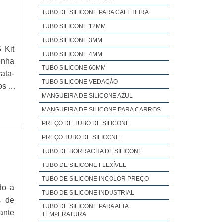
TUBO DE SILICONE PARA CAFETEIRA
TUBO SILICONE 12MM
TUBO SILICONE 3MM
 Kit
TUBO SILICONE 4MM
enha
TUBO SILICONE 60MM
ata-
TUBO SILICONE VEDAÇÃO
os e
MANGUEIRA DE SILICONE AZUL
l; -
MANGUEIRA DE SILICONE PARA CARROS
 alta
PREÇO DE TUBO DE SILICONE
PREÇO TUBO DE SILICONE
TUBO DE BORRACHA DE SILICONE
TUBO DE SILICONE FLEXÍVEL
TUBO DE SILICONE INCOLOR PREÇO
do a
TUBO DE SILICONE INDUSTRIAL
s de
TUBO DE SILICONE PARA ALTA
ante
TEMPERATURA