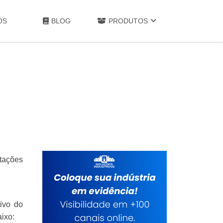
ÓS
BLOG
PRODUTOS
otações
ivo do
ixo: