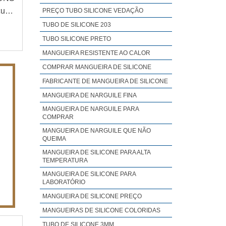
urar
PREÇO TUBO SILICONE VEDAÇÃO
e da
TUBO DE SILICONE 203
s de
TUBO SILICONE PRETO
MANGUEIRA RESISTENTE AO CALOR
COMPRAR MANGUEIRA DE SILICONE
FABRICANTE DE MANGUEIRA DE SILICONE
MANGUEIRA DE NARGUILE FINA
MANGUEIRA DE NARGUILE PARA
COMPRAR
MANGUEIRA DE NARGUILE QUE NÃO
QUEIMA
MANGUEIRA DE SILICONE PARA ALTA
TEMPERATURA
MANGUEIRA DE SILICONE PARA
LABORATÓRIO
MANGUEIRA DE SILICONE PREÇO
MANGUEIRAS DE SILICONE COLORIDAS
TUBO DE SILICONE 3MM