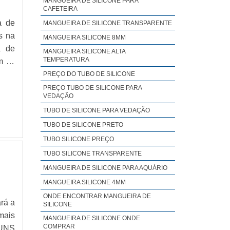
MANGUEIRA DE SILICONE PARA
CAFETEIRA
a de
MANGUEIRA DE SILICONE TRANSPARENTE
s na
MANGUEIRA SILICONE 8MM
a de
MANGUEIRA SILICONE ALTA
TEMPERATURA
m os
ão e
PREÇO DO TUBO DE SILICONE
 DE
PREÇO TUBO DE SILICONE PARA
VEDAÇÃO
TUBO DE SILICONE PARA VEDAÇÃO
TUBO DE SILICONE PRETO
TUBO SILICONE PREÇO
TUBO SILICONE TRANSPARENTE
MANGUEIRA DE SILICONE PARA AQUÁRIO
MANGUEIRA SILICONE 4MM
ONDE ENCONTRAR MANGUEIRA DE
ará a
SILICONE
mais
MANGUEIRA DE SILICONE ONDE
COMPRAR
GUNS