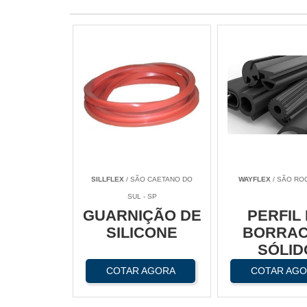
SILLFLEX
/ SÃO CAETANO DO
WAYFLEX
/ SÃO ROQ
SUL - SP
GUARNIÇÃO DE
PERFIL
SILICONE
BORRA
SÓLID
COTAR AGORA
COTAR AG