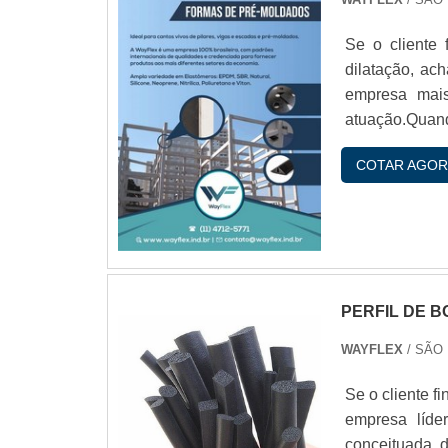
Se o cliente 
dilatação, ac
empresa mais
atuação.Quand
colaborador
COTAR AGOR
durabilida
DILATAÇÃOH.
PERFIL DE 
WAYFLEX
/ SÃO
Se o cliente f
empresa líde
conceituada 