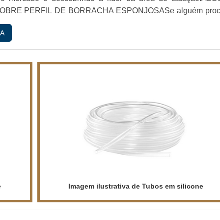
OBRE PERFIL DE BORRACHA ESPONJOSASe alguém proc
 borracha em uma empresa altamente qualificada, vai até o sit
A
 empresa com alto know-how em perfis de borracha e lençói
e
Imagem ilustrativa de Tubos em silicone