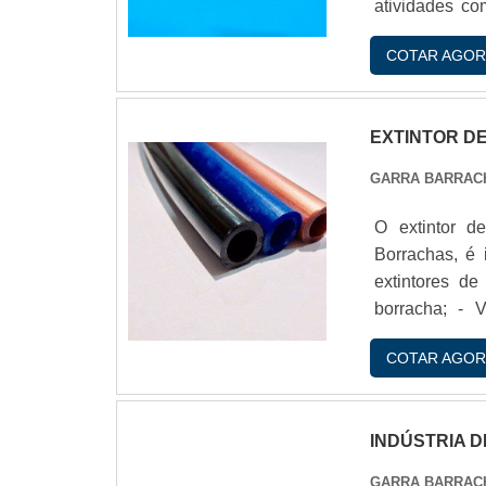
atividades co
possibilitam
COTAR AGOR
preocupam em 
notáveisA fim 
EXTINTOR D
GARRA BARRAC
O extintor d
Borrachas, é
extintores de in
borracha; - Válvula de abertura ABL; - Totalmente confeccionado em aço
carbono.A pin
COTAR AGOR
processo elet
Adquirindo o e
INDÚSTRIA 
GARRA BARRAC