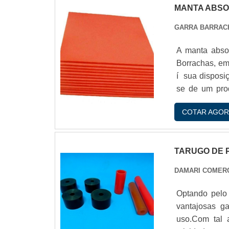
MANTA ABSO
GARRA BARRAC
A manta absor
Borrachas, em
í sua disposi
se de um prod
derramamentos
COTAR AGOR
Gasolina.Pode 
capacidade de
TARUGO DE 
DAMARI COMER
Optando pelo
vantajosas g
uso.Com tal 