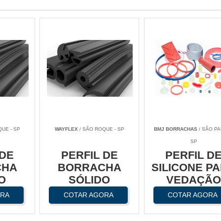
UE - SP
WAYFLEX
/ SÃO ROQUE - SP
BMJ BORRACHAS
/ SÃO PA
SP
 DE
PERFIL DE
PERFIL D
CHA
BORRACHA
SILICONE P
O
SÓLIDO
VEDAÇÃ
ORA
COTAR AGORA
COTAR AGORA