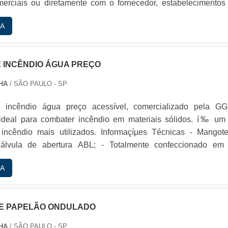
merciais ou diretamente com o fornecedor, estabelecimentos
 a adaptaçío do material de acordo com a necessidade 
A
apresentar as melhores características ao requisitante.Benefí
de viabilizar tais usos, o tarugo de PU deve.
E INCÊNDIO ÁGUA PREÇO
HA
/ SÃO PAULO - SP
e incêndio água preço acessí­vel, comercializado pela GG
 ideal para combater incêndio em materiais sólidos. í‰ um
cêndio mais utilizados. Informaçíµes Técnicas - Mangote de
tura de cor vermelha do extintor de incêndio, é realizada
A
rostático com rótulo adesivo em vinil transparente. Benefí­
xtintor de incêndio águ.
DE PAPELÃO ONDULADO
HA
/ SÃO PAULO - SP