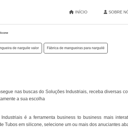
INÍCIO
SOBRE N
licone
gueira de narguile valor
Fábrica de mangueiras para narguilé
onsegue nas buscas do Soluções Industriais, receba diversas c
tamente a sua escolha
dustriais é a ferramenta business to business mais interat
 de Tubos em silicone, selecione um ou mais dos anuciantes aba