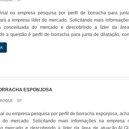
final ou empresa pesquisa por perfil de borracha para junt
hará a empresa líder do mercado. Solicitando mais informaçõe
 conceituada do mercado e descobrindo a líder da áre
o a questão é perfil de borracha para junta de dilatação, co
es da WayFlex conseguirá assertividade com alto padr
A
de.IMPORTANTES DE PERFIL DE BORRACHA PARA JUNTA
..
BORRACHA ESPONJOSA
 ROQUE - SP
inal ou empresa pesquisa por perfil de borracha esponjosa, ach
r do mercado. Solicitando mais informações na empresa 
do mercado e descobrindo a líder da área de atuação.AL