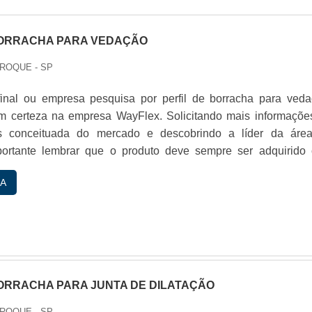
BORRACHA PARA VEDAÇÃO
 ROQUE - SP
final ou empresa pesquisa por perfil de borracha para veda
m certeza na empresa WayFlex. Solicitando mais informaçõe
 conceituada do mercado e descobrindo a líder da áre
portante lembrar que o produto deve sempre ser adquirido
cializadas no segmento. Esse tipo de cuidado ajuda a garant
A
rabilidade dos materiais, além de evitar prejuízos com s...
BORRACHA PARA JUNTA DE DILATAÇÃO
 ROQUE - SP