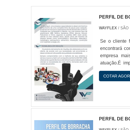
PERFIL DE 
WAYFLEX
/ SÃO
Se o cliente 
encontrará co
empresa mais
atuação.É im
empresas espe
COTAR AGOR
qualidade e du
PERFIL DE 
WAYFLEX
/ SÃO