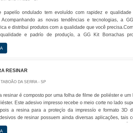
de papelío ondulado tem evoluí­do com rapidez e qualidade
. Acompanhando as novas tendências e tecnologias, a GG
rica e distribui produtos com a qualidade que você precisa.Co
qualidade e padrío de produçío, a GG Kit Borrachas pr
ulados que sío utilizados no armazenamento e guarda de prod
A
dos segmentos mais variados. Produçío do papelío ondulad
: com o intuito de dar proteç.
RA RESINAR
 TABOÃO DA SERRA - SP
 resinar é composto por uma folha de filme de poliéster e um l
liéster. Este adesivo impresso recebe o meio corte no lado sup
pois a resina para a proteçío da impressío e formato 3D d
desivos de resinar possuem ainda diversas aplicações, tais 
o automobilístico; Aeroespacial; Implementos agrícolas; Ôni
A
rindes; Brinquedos; Embalagens especiais; Produtos de decora