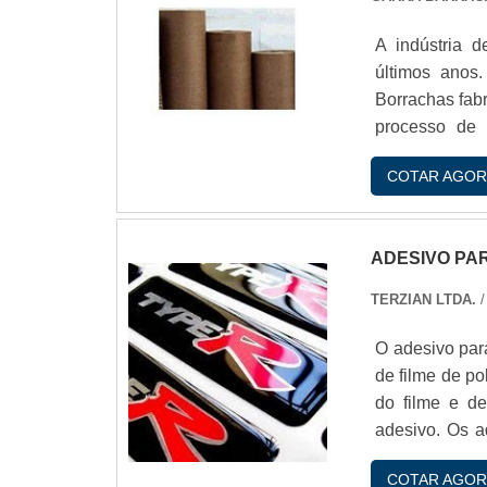
A indústria 
últimos anos
Borrachas fab
processo de 
papelíµes ond
COTAR AGOR
de empresas 
Camada Externa
ADESIVO PA
TERZIAN LTDA.
/
O adesivo para
de filme de po
do filme e de
adesivo. Os a
em: No mercad
COTAR AGOR
Food Truck; B