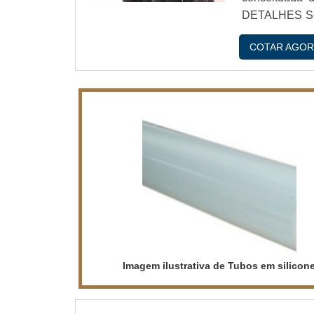
DETALHES S
por perfil de
COTAR AGOR
WayFlex. Uma
b...
Imagem ilustrativa de Tubos em silicon