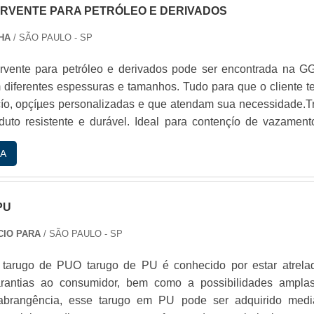
RVENTE PARA PETRÓLEO E DERIVADOS
HA
/ SÃO PAULO - SP
vente para petróleo e derivados pode ser encontrada na GG
 diferentes espessuras e tamanhos. Tudo para que o cliente t
çío, opçíµes personalizadas e que atendam sua necessidade.Tr
uto resistente e durável. Ideal para contençío de vazament
 em indústrias. - Além da aplicaçío em: - Petróleo; - Diese
A
ser utilizado em demais lí­quidos industriais. Benefí­cios Com
 absorver.
PU
CIO PARA
/ SÃO PAULO - SP
 tarugo de PUO tarugo de PU é conhecido por estar atrela
arantias ao consumidor, bem como a possibilidades ampla
abrangência, esse tarugo em PU pode ser adquirido medi