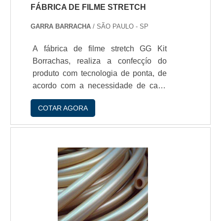
FÁBRICA DE FILME STRETCH
GARRA BARRACHA
/ SÃO PAULO - SP
A fábrica de filme stretch GG Kit
Borrachas, realiza a confecçío do
produto com tecnologia de ponta, de
acordo com a necessidade de cada
cliente.Aplicaçío do filme strech -
COTAR AGORA
Fechamento de pallets; - Conjugaçío
de caixas; - Proteçío de cargas; -
Entre outros.Características gerais -
Polietileno esticável; - Possui alto
tato; - Resistente; - Leve.Adquira já o
filme stretch e garanta a integridade
na estocagem e transporte de cargas
ou produtos industriais.Solicite sua
cotaçío com a GG Kit, referênc.