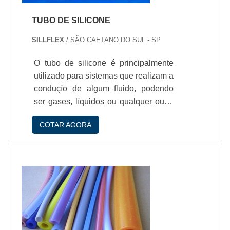
TUBO DE SILICONE
SILLFLEX
/ SÃO CAETANO DO SUL - SP
O tubo de silicone é principalmente
utilizado para sistemas que realizam a
conduçío de algum fluido, podendo
ser gases, líquidos ou qualquer outro
produto. Os tubos de silicone
COTAR AGORA
garantem uma passagem contínua e
de qualidade aos produtos, e isso se
dá por conta da sua flexibilidade e
resistência contra avarias, o que
impossibilita, por exemplo, um
possível vazamento.No ramo
hospitalar, o tubo é bastante indicado
para sistemas que realizam...