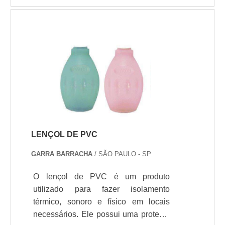
da GG Kit é leve e altamente
resistente, promovendo segurança
sem peso extra. Sobre o filme stretch
Fabricado em polietileno extrudado
em tri-camada, é indicado para devido
a sua capacidade de junçío de caixa
evitando perdas, é utilizado para
fechamento de pallets ou pacotes
grandes.
LENÇOL DE PVC
GARRA BARRACHA
/ SÃO PAULO - SP
O lençol de PVC é um produto
utilizado para fazer isolamento
térmico, sonoro e físico em locais
necessários. Ele possui uma proteçío