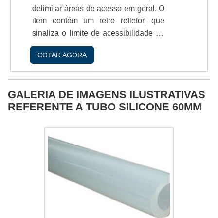
delimitar áreas de acesso em geral. O
item contém um retro refletor, que
sinaliza o limite de acessibilidade de
áreas de risco. Os tachíµes podem ser
COTAR AGORA
utilizados em inúmeras situaçíµes,
como em estradas, avisos para
lombadas etc.Seu uso pode prevenir
GALERIA DE IMAGENS ILUSTRATIVAS
uma série de acidentes que sío
REFERENTE A TUBO SILICONE 60MM
causados devido a ausência de
sinalizaçío correta. Por isso, é
importante que eles sejam chamativos
e bem colocados, para que todos que
circulam pelos locais onde exist.