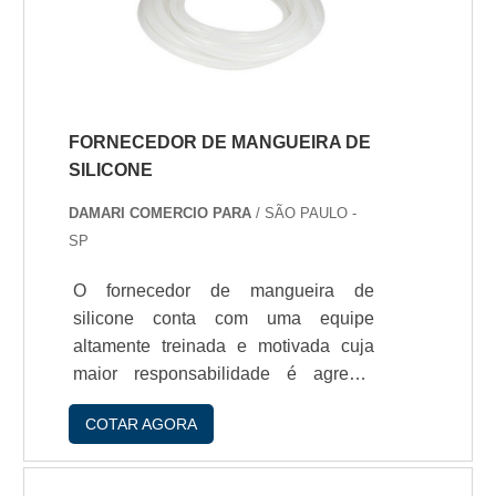
externa.Aplicaçío da lanterna em
alumí­nio a prova de explosío -
Indústrias.
FORNECEDOR DE MANGUEIRA DE
SILICONE
DAMARI COMERCIO PARA
/ SÃO PAULO -
SP
O fornecedor de mangueira de
silicone conta com uma equipe
altamente treinada e motivada cuja
maior responsabilidade é agregar
qualidade em todos os produtos
COTAR AGORA
oferecidos pela empresa, como por
exemplo, bom atendimento,
cordialidade e auxilio nas