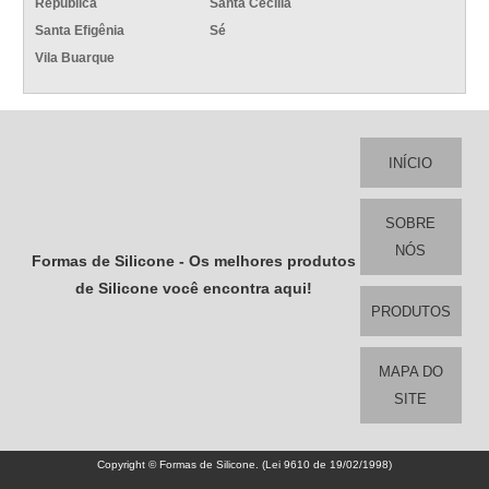
República
Santa Cecília
Santa Efigênia
Sé
Vila Buarque
INÍCIO
SOBRE
NÓS
Formas de Silicone - Os melhores produtos
de Silicone você encontra aqui!
PRODUTOS
MAPA DO
SITE
Copyright © Formas de Silicone. (Lei 9610 de 19/02/1998)