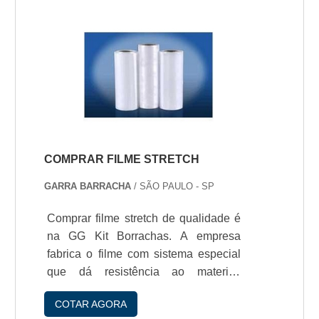
necessidades dos nossos clientes.A
mangueira oferecida é um produto
com qualidade assegurada eótimo
custo-benefício. Ela possui a
qualidade necessária para
desempenhar funções e atender as
necessidades dos clientes. O material
é reforçado e garante que a.
COMPRAR FILME STRETCH
GARRA BARRACHA
/ SÃO PAULO - SP
Comprar filme stretch de qualidade é
na GG Kit Borrachas. A empresa
fabrica o filme com sistema especial
que dá resistência ao material,
evitando que ocorra rompimento
COTAR AGORA
durante sua utilizaçío.O filme strech