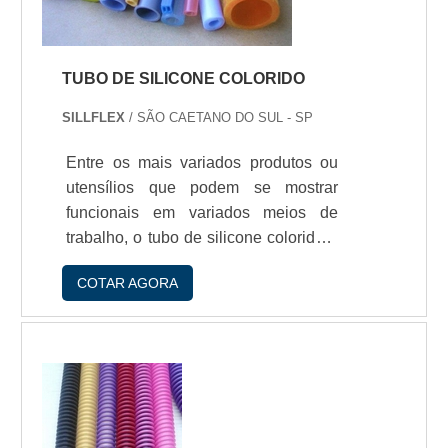
TUBO DE SILICONE COLORIDO
SILLFLEX
/ SÃO CAETANO DO SUL - SP
Entre os mais variados produtos ou
utensílios que podem se mostrar
funcionais em variados meios de
trabalho, o tubo de silicone colorido é
um dos principais e mais solicitados.
COTAR AGORA
O tubo de silicone é um acessório
totalmente adaptável a inúmeras
aplicações. Por isso, eles podem ser
vistos em ramos hospitalares, sendo
utilizados para a conduçío de líquidos
e gases, ou no setor de construçío
civil, que podem servir para a