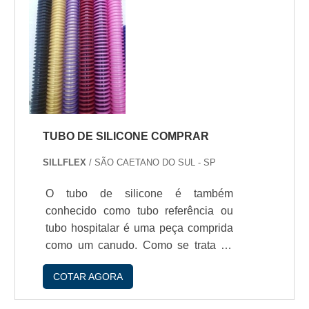
vedaçío.Antiaderent...
TUBO DE SILICONE COMPRAR
SILLFLEX
/ SÃO CAETANO DO SUL - SP
O tubo de silicone é também
conhecido como tubo referência ou
tubo hospitalar é uma peça comprida
como um canudo. Como se trata de
um insumo médico amplamente
COTAR AGORA
utilizado, a decisío de qual tubo de
silicone comprar é uma tarefa