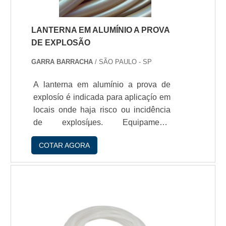
LANTERNA EM ALUMÍNIO A PROVA
DE EXPLOSÃO
GARRA BARRACHA
/ SÃO PAULO - SP
A lanterna em alumí­nio a prova de
explosío é indicada para aplicaçío em
locais onde haja risco ou incidência
de explosíµes. Equipamento
comercializado pela GG Kit Borrachas
COTAR AGORA
com selo do INMETRO.í‰ fabricada
com alta tecnologia e materiais de
qualidade para promover melhor
segurança e proteçío de patrimí´nios e
funcionários presentes no local. Em
caso de explosío, a lanterna anti
explosío evita propagaçío