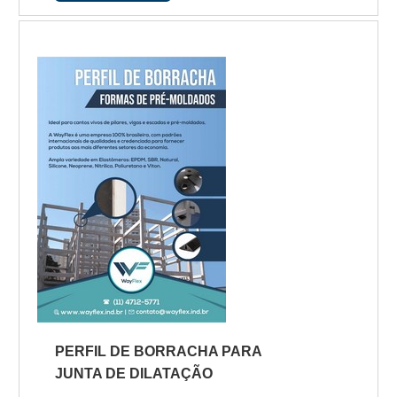
descobrindo a líder da área de
atuação.É importante lembrar que o
produto deve sempre ser adquirido
com empresas especializadas no
segmento. Esse tipo de cuidado ajuda
a garantir a qualidade e durabilidade
dos materiais, além de evitar prejuízos
com s...
PERFIL DE BORRACHA PARA
JUNTA DE DILATAÇÃO