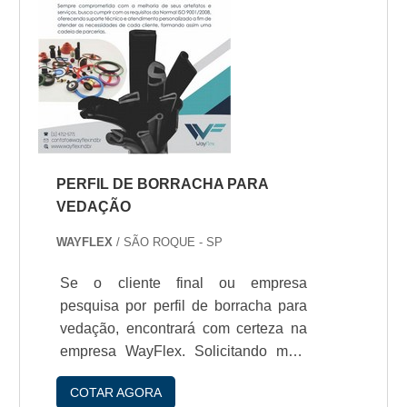
PERFIL DE BORRACHA PARA
VEDAÇÃO
WAYFLEX
/ SÃO ROQUE - SP
Se o cliente final ou empresa
pesquisa por perfil de borracha para
vedação, encontrará com certeza na
empresa WayFlex. Solicitando mais
informações na empresa mais
COTAR AGORA
conceituada do mercado e