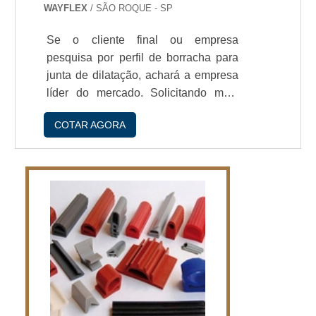
WAYFLEX
/ SÃO ROQUE - SP
Se o cliente final ou empresa
pesquisa por perfil de borracha para
junta de dilatação, achará a empresa
líder do mercado. Solicitando mais
informações na empresa mais
COTAR AGORA
conceituada do mercado e
descobrindo a líder da área de
atuação.Quando a questão é perfil de
borracha para junta de dilatação, com
os colaboradores da WayFlex
conseguirá assertividade com alto
padrão e
durabilidade.IMPORTANTES DE
PERFIL DE BORRACHA PARA
JUNTA DE DILATAÇÃOH...