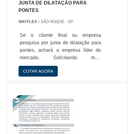
JUNTA DE DILATAÇÃO PARA
PONTES
WAYFLEX
/ SÃO ROQUE - SP
Se o cliente final ou empresa
pesquisa por junta de dilatação para
pontes, achará a empresa líder do
mercado. Solicitando mais
informações na empresa mais
COTAR AGORA
conceituada do mercado e
descobrindo a líder da área de
atuação.É importante lembrar que o
produto deve sempre ser adquirido
com empresas especializadas no
segmento. Esse tipo de cuidado ajuda
a garantir a qualidade e durabilidade
dos materiais, além de evitar prejuízos
com substituiç...