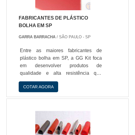
podem ser usadas para fazer perfis
para portas.
FABRICANTES DE PLÁSTICO
BOLHA EM SP
GARRA BARRACHA
/ SÃO PAULO - SP
Entre as maiores fabricantes de
plástico bolha em SP, a GG Kit foca
em desenvolver produtos de
qualidade e alta resistência que
tragam conforto e segurança ao
COTAR AGORA
cliente. Aplicaçío do plástico bolhaO
plástico bolha tem aplicaçío no
embalo de produtos de muitas
indústrias, algumas delas sío: -
Automobilí­stica; - Moveleira; -
Metalúrgica; - Alimentí­cia; -
Eletroeletrí´nica; -