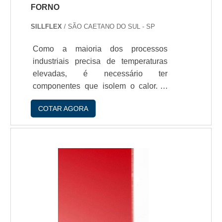
FORNO
SILLFLEX
/ SÃO CAETANO DO SUL - SP
Como a maioria dos processos
industriais precisa de temperaturas
elevadas, é necessário ter
componentes que isolem o calor. A
guarniçío para porta de forno é
COTAR AGORA
extremamente requisitada por esses
variados segmentos industriais devido
à integridade e robustez do
silicone.CARACTERÍSTICAS E
APLICAÇÕES DA GUARNIÇíO
FEITA DE SILICONEA guarniçío é
uma peça que pode ser utilizada em
diversos contextos industriais. Entre
eles, estío: Alimentício: as guarnições