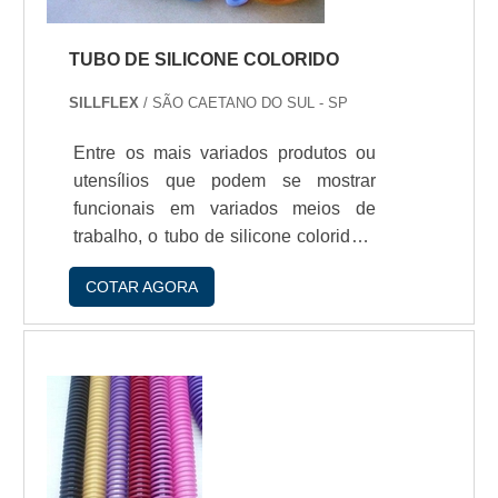
TUBO DE SILICONE COLORIDO
SILLFLEX
/ SÃO CAETANO DO SUL - SP
Entre os mais variados produtos ou
utensílios que podem se mostrar
funcionais em variados meios de
trabalho, o tubo de silicone colorido é
um dos principais e mais solicitados.
COTAR AGORA
O tubo de silicone é um acessório
totalmente adaptável a inúmeras
aplicações. Por isso, eles podem ser
vistos em ramos hospitalares, sendo
utilizados para a conduçío de líquidos
e gases, ou no setor de construçío
civil, que podem servir para a
vedaçío.Antiaderent...