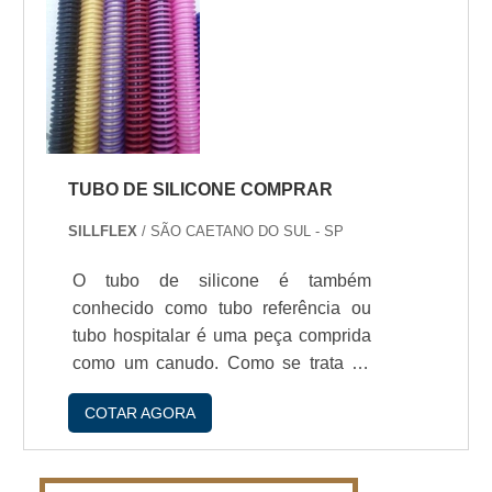
TUBO DE SILICONE COMPRAR
SILLFLEX
/ SÃO CAETANO DO SUL - SP
O tubo de silicone é também
conhecido como tubo referência ou
tubo hospitalar é uma peça comprida
como um canudo. Como se trata de
um insumo médico amplamente
COTAR AGORA
utilizado, a decisío de qual tubo de
silicone comprar é uma tarefa
importante. A melhor forma para tubo