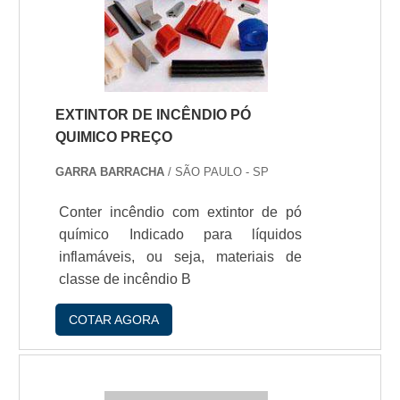
Supermercados.Estabelecida entre as
fabricantes de plástico bolha em SP, a
GG Kit sabe que o plástico precisa .
EXTINTOR DE INCÊNDIO PÓ
QUIMICO PREÇO
GARRA BARRACHA
/ SÃO PAULO - SP
Conter incêndio com extintor de pó
quí­mico Indicado para lí­quidos
inflamáveis, ou seja, materiais de
classe de incêndio B
COTAR AGORA