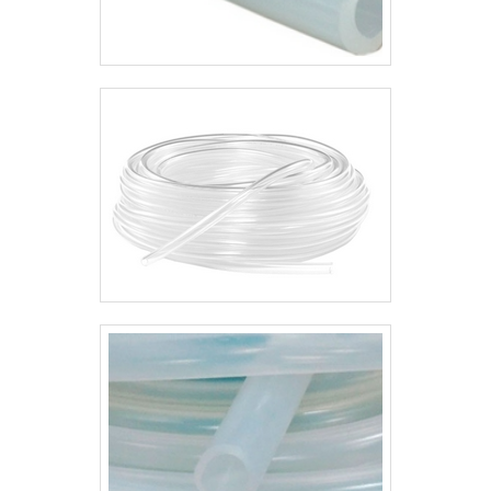
borracha:Colaboradores
proativos;Profissionais com vasta
experiência na área;Trabalhadores de
alta qualidade; Escritório de alta
qualidade onde são realizadas as
atividades; Constante modernização
do processo fabril;Equipamentos de
última geração. A MELHOR
EMPRESA DO SEGMENTOSomente
na WayFlex existe variedade e
qualidade quando o assunto for placa
de borracha. Os clientes encontram
itens como vedações e lençóis de
borracha.É conhecida por ser
comprometida com as pessoas e com
o meio ambiente e pontual,
qualificações possíveis pelo fato de a
empresa possuir escritório de alta