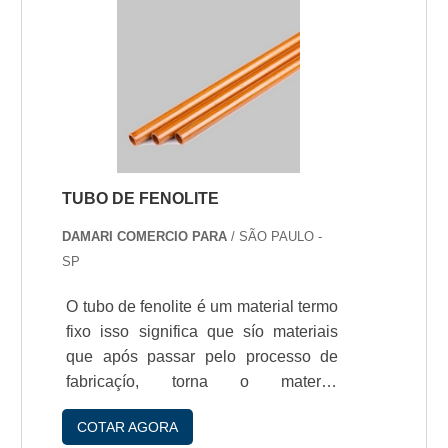
TUBO DE FENOLITE
DAMARI COMERCIO PARA
/ SÃO PAULO -
SP
O tubo de fenolite é um material termo
fixo isso significa que sío materiais
que após passar pelo processo de
fabricaçío, torna o material
permanentemente rígido, nío havendo
COTAR AGORA
mais condiçío de ser termo formado,