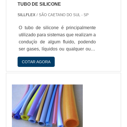
TUBO DE SILICONE
SILLFLEX
/ SÃO CAETANO DO SUL - SP
O tubo de silicone é principalmente
utilizado para sistemas que realizam a
conduçío de algum fluido, podendo
ser gases, líquidos ou qualquer outro
produto. Os tubos de silicone
COTAR AGORA
garantem uma passagem contínua e
de qualidade aos produtos, e isso se
dá por conta da sua flexibilidade e
resistência contra avarias, o que
impossibilita, por exemplo, um
possível vazamento.No ramo
hospitalar, o tubo é bastante indicado
para sistemas que realizam...