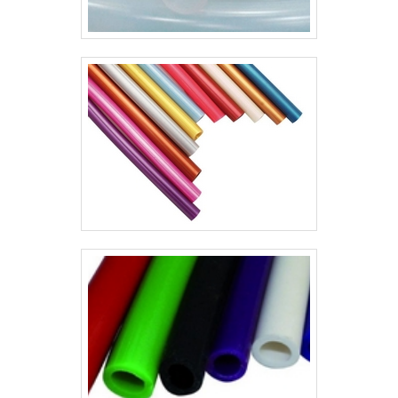
qualidade onde são realizadas as
atividades e estrutura suficiente para
atender todas as demandas. Tudo
isso, somado a uma equipe com
colaboradores proativos e
especialistas dedicados, garante uma
entrega de excelência de ponta a
ponta. Saiba mais informações
solicitando um orçamento sem
compromisso!.