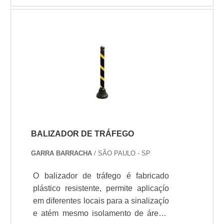
mas podendo ser usinado, obtendo
peças com boas medidas
dimensionais e excelente
acabamento.Esse processo consiste
em submeter às matérias primas
utilizado dentro dos moldes, a
aplicaçío de pressío e calor por um
determinado período de tempo, o
fenolite quando em placas pode ser
estampado.
BALIZADOR DE TRÁFEGO
GARRA BARRACHA
/ SÃO PAULO - SP
O balizador de tráfego é fabricado
plástico resistente, permite aplicaçío
em diferentes locais para a sinalizaçío
e atém mesmo isolamento de áreas,