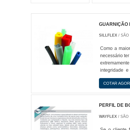
GUARNIÇÃO 
SILLFLEX
/ SÃO
Como a maiori
necessário ter
extremamente 
integridade
GUARNIÇíO FE
COTAR AGOR
em diversos con
PERFIL DE 
WAYFLEX
/ SÃO
Se o cliente 