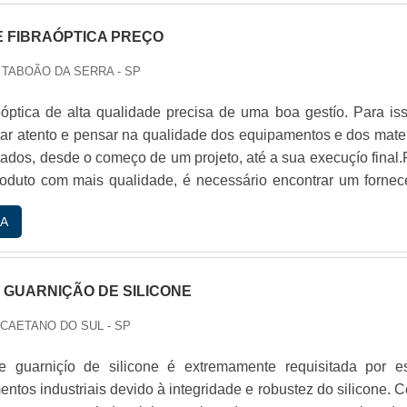
E FIBRAÓPTICA PREÇO
 TABOÃO DA SERRA - SP
óptica de alta qualidade precisa de uma boa gestío. Para iss
tar atento e pensar na qualidade dos equipamentos e dos mater
izados, desde o começo de um projeto, até a sua execuçío final
roduto com mais qualidade, é necessário encontrar um fornec
especializado. Para isso, em vez de buscar na internet por te
A
de fibraóptica preço
 GUARNIÇÃO DE SILICONE
 CAETANO DO SUL - SP
 guarniçío de silicone é extremamente requisitada por e
ntos industriais devido à integridade e robustez do silicone. 