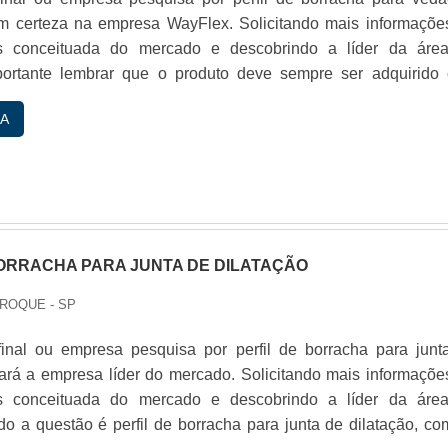
m certeza na empresa WayFlex. Solicitando mais informaçõe
 conceituada do mercado e descobrindo a líder da áre
portante lembrar que o produto deve sempre ser adquirido
cializadas no segmento. Esse tipo de cuidado ajuda a garant
A
rabilidade dos materiais, além de evitar prejuízos com s...
BORRACHA PARA JUNTA DE DILATAÇÃO
 ROQUE - SP
final ou empresa pesquisa por perfil de borracha para junt
hará a empresa líder do mercado. Solicitando mais informaçõe
 conceituada do mercado e descobrindo a líder da áre
o a questão é perfil de borracha para junta de dilatação, co