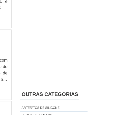
s, é
AS E
 que
ício:
 com
o do
o de
 alto
e na
açío
OUTRAS CATEGORIAS
ARTEFATOS DE SILICONE