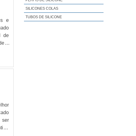
PERFIS DE SILICONE
SILICONES COLAS
TUBOS DE SILICONE
os e
uado
l de
de à
o de
o de
lhor
cado
 ser
ir a
 com