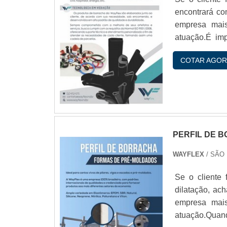
encontrará co
empresa mais
atuação.É im
empresas espe
COTAR AGOR
qualidade e du
PERFIL DE 
WAYFLEX
/ SÃO
Se o cliente 
dilatação, ac
empresa mais
atuação.Quand