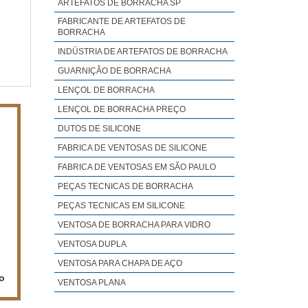
ão e
ARTEFATOS DE BORRACHA SP
 DE
FABRICANTE DE ARTEFATOS DE
BORRACHA
INDÚSTRIA DE ARTEFATOS DE BORRACHA
GUARNIÇÃO DE BORRACHA
LENÇOL DE BORRACHA
LENÇOL DE BORRACHA PREÇO
DUTOS DE SILICONE
FABRICA DE VENTOSAS DE SILICONE
FABRICA DE VENTOSAS EM SÃO PAULO
PEÇAS TECNICAS DE BORRACHA
PEÇAS TECNICAS EM SILICONE
VENTOSA DE BORRACHA PARA VIDRO
VENTOSA DUPLA
VENTOSA PARA CHAPA DE AÇO
no
VENTOSA PLANA