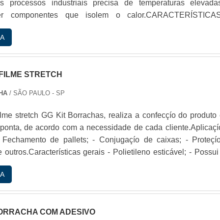
s processos industriais precisa de temperaturas elevada
ter componentes que isolem o calor.CARACTERÍSTIC
DA GUARNIÇíO FEITA DE SILICONEA guarniçío é uma peça
A
ada em diversos contextos industriais. Entre eles, estío: Aliment
podem ser usadas para fazer perfis para por.
 FILME STRETCH
HA
/ SÃO PAULO - SP
ilme stretch GG Kit Borrachas, realiza a confecçío do produto
 ponta, de acordo com a necessidade de cada cliente.Aplicaçí
- Fechamento de pallets; - Conjugaçío de caixas; - Proteçí
e outros.Características gerais - Polietileno esticável; - Possui
ente; - Leve.Adquira já o filme stretch e garanta a integridad
A
ransporte de cargas ou produtos industriais.Solicite sua cot
referênc.
BORRACHA COM ADESIVO