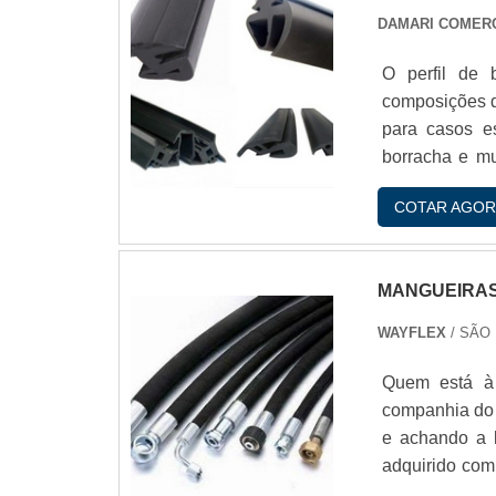
DAMARI COMER
O perfil de 
composições d
para casos es
borracha e mu
necessidade 
COTAR AGOR
guias; Fixaçí
para-brisas; E
MANGUEIRAS
WAYFLEX
/ SÃO
Quem está à 
companhia do 
e achando a l
adquirido com
qualidade e 