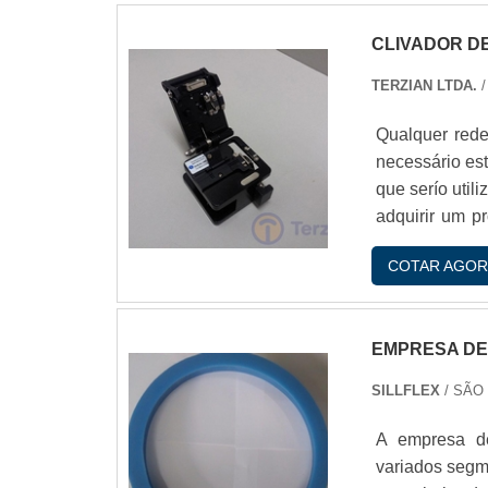
CLIVADOR D
TERZIAN LTDA.
/
Qualquer rede
necessário es
que serío util
adquirir um p
ou fabricante 
COTAR AGOR
como clivador 
EMPRESA DE
SILLFLEX
/ SÃO
A empresa de
variados segme