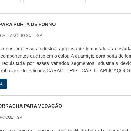
PARA PORTA DE FORNO
 CAETANO DO SUL - SP
a dos processos industriais precisa de temperaturas elevada
 componentes que isolem o calor. A guarniçío para porta de for
requisitada por esses variados segmentos industriais devi
 e robustez do silicone.CARACTERÍSTICAS E APLICAÇÕE
ITA DE SILICONEA guarniçío é uma peça que pode ser utili
A
textos industriais. Entre eles, estío: Alimentício: ...
BORRACHA PARA VEDAÇÃO
 ROQUE - SP
final ou empresa pesquisa por perfil de borracha para veda