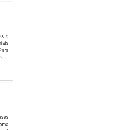
o, é
iais
.Para
edor
rmos
sses
Como