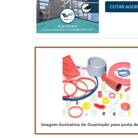
colaborador
COTAR AGOR
durabilida
DILATAÇÃOH.
Imagem ilustrativa de Guarnição para porta d