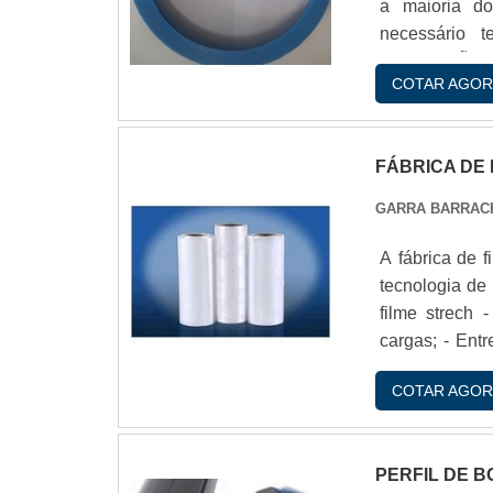
a maioria do
necessário 
APLICAÇÕES 
COTAR AGOR
pode ser utiliz
as guarnições 
FÁBRICA DE
GARRA BARRAC
A fábrica de f
tecnologia de
filme strech 
cargas; - Entr
tato; - Resist
COTAR AGOR
estocagem e t
com a GG Kit, 
PERFIL DE 