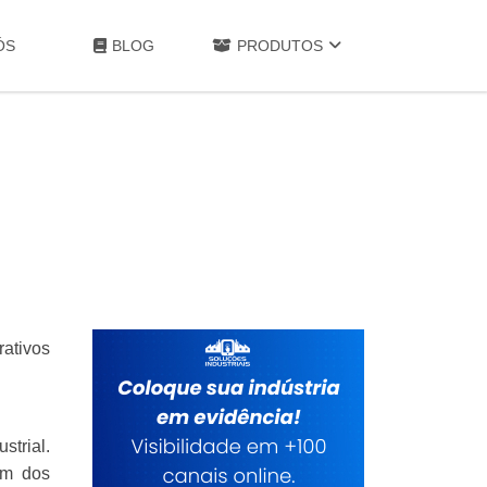
ÓS
BLOG
PRODUTOS
rativos
strial.
um dos