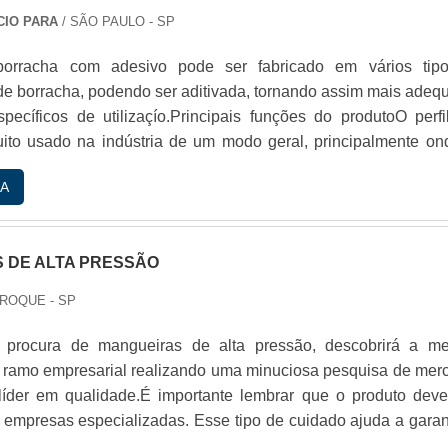
CIO PARA
/ SÃO PAULO - SP
borracha com adesivo pode ser fabricado em vários tip
e borracha, podendo ser aditivada, tornando assim mais adeq
pecíficos de utilizaçío.Principais funções do produtoO perfi
ito usado na indústria de um modo geral, principalmente on
de serviços específicos: Fechamento; Vedaçío; Sustentaçí
A
o de elementos para proteçío; Automóveis nas portas; Colocaçí
ntre outrasAs borrachas mais util.
 DE ALTA PRESSÃO
 ROQUE - SP
procura de mangueiras de alta pressão, descobrirá a me
ramo empresarial realizando uma minuciosa pesquisa de mer
íder em qualidade.É importante lembrar que o produto deve
 empresas especializadas. Esse tipo de cuidado ajuda a garant
durabilidade dos materiais, além de evitar prejuízos