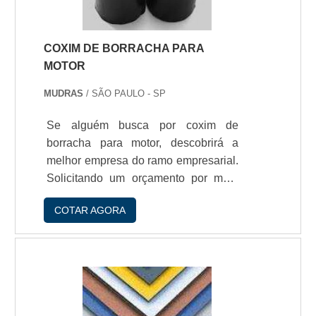
espessuras PVC F.
COXIM DE BORRACHA PARA
MOTOR
MUDRAS
/ SÃO PAULO - SP
Se alguém busca por coxim de
borracha para motor, descobrirá a
melhor empresa do ramo empresarial.
Solicitando um orçamento por meio
da própria empresa e encontrando a
COTAR AGORA
líder em qualidade. Quando a questão
é coxim de borracha para motor, com
os profissionais especializados da
Mudras atingirá proteção com
variedade de matérias e
produtos.ALGUNS DETALHES