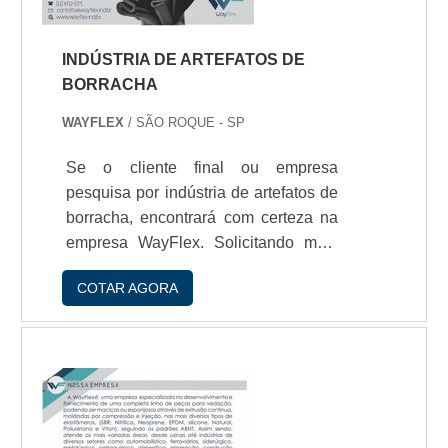
INDÚSTRIA DE ARTEFATOS DE
BORRACHA
WAYFLEX
/ SÃO ROQUE - SP
Se o cliente final ou empresa
pesquisa por indústria de artefatos de
borracha, encontrará com certeza na
empresa WayFlex. Solicitando mais
informações na empresa mais
COTAR AGORA
qualificada do mercado e descobrindo
a líder em qualidade.Quando o
quesito é indústria de artefatos de
borracha, com os profissionais da
WayFlex encontramos excelente
custo-benefício com produtos de
acordo com as necessidades do