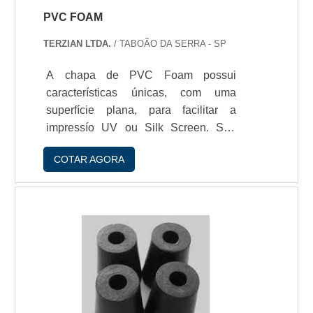
PVC FOAM
TERZIAN LTDA.
/ TABOÃO DA SERRA - SP
A chapa de PVC Foam possui
características únicas, com uma
superfície plana, para facilitar a
impressío UV ou Silk Screen. Sua
parte interior é composto por PVC,
COTAR AGORA
para que a chapa fique estruturada e
extremamente leve, facilitando o seu
trabalho de corte e termoformagem.O
Pvc tipo Foam possui características
únicas e gramaturas específicas,
conforme sua espessura. Elas foram
estudadas e desenvolvidas para que
você possa encontrar o melhor custo
benefício na sua chapa.Gramaturas e