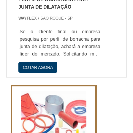
JUNTA DE DILATAÇÃO
WAYFLEX
/ SÃO ROQUE - SP
Se o cliente final ou empresa
pesquisa por perfil de borracha para
junta de dilatação, achará a empresa
líder do mercado. Solicitando mais
informações na empresa mais
COTAR AGORA
conceituada do mercado e
descobrindo a líder da área de
atuação.Quando a questão é perfil de
borracha para junta de dilatação, com
os colaboradores da WayFlex
conseguirá assertividade com alto
padrão e
durabilidade.IMPORTANTES DE
PERFIL DE BORRACHA PARA