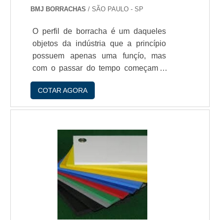
BMJ BORRACHAS
/ SÃO PAULO - SP
O perfil de borracha é um daqueles
objetos da indústria que a princípio
possuem apenas uma funçío, mas
com o passar do tempo começam a
ser utilizados nos mais variados
COTAR AGORA
campos da empresa. Para obter um
equipamento tío versátil o mais
recomendado é buscar por uma
fábrica de perfil de borracha
reconhecida, pois é um produto que
pode ser adaptado de acordo com a
necessidade do cliente, com o tempo
as pessoas perceberam que graças a
essa versatilidade de tamanho e
formato, os perfis de borracha poder.