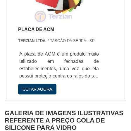
razío das características como alta
resistência química,.
PLACA DE ACM
TERZIAN LTDA.
/ TABOÃO DA SERRA - SP
A placa de ACM é um produto muito
utilizado em fachadas de
estabelecimentos, uma vez que ela
possui proteçío contra os raios do sol,
o que proporciona mais a
COTAR AGORA
durabilidade ao seu acabamento.
Além disso, ela apresenta resistência
às impurezas do ar e a intempéries e
GALERIA DE IMAGENS ILUSTRATIVAS
pode ser usada em paredes, já que é
REFERENTE A PREÇO COLA DE
capaz de refrescar o local. Com isso,
SILICONE PARA VIDRO
é possível reduzir as despesas com