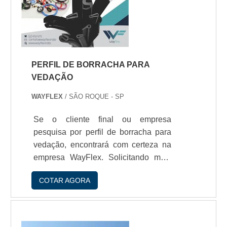
PERFIL DE BORRACHA PARA
VEDAÇÃO
WAYFLEX
/ SÃO ROQUE - SP
Se o cliente final ou empresa
pesquisa por perfil de borracha para
vedação, encontrará com certeza na
empresa WayFlex. Solicitando mais
informações na empresa mais
COTAR AGORA
conceituada do mercado e
descobrindo a líder da área de
atuação.É importante lembrar que o
produto deve sempre ser adquirido