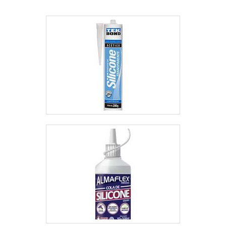
aparelhos para refrigerar o
ambiente.Outra propriedade positiva
da placa em ACM é a sua
flexibilidade. Isso proporciona ao mat.