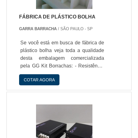
FÁBRICA DE PLÁSTICO BOLHA
GARRA BARRACHA
/ SÃO PAULO - SP
Se você está em busca de fábrica de
plástico bolha veja toda a qualidade
desta embalagem comercializada
pela GG Kit Borrachas: - Resistência
a impactos; - Nío rasga fácil; - Nío
COTAR AGORA
mancha; - Protege da umidade; -
Protege de choques mecí¢nicos.
Sobre a fabricaçío A proteçío que o
plástico bolha confere aos materiais
que embala é possí­vel devido ao seu
processo de fabricaçío. í‰
confeccionado em filme de polietileno
de baixa densidade com bolhas de ar