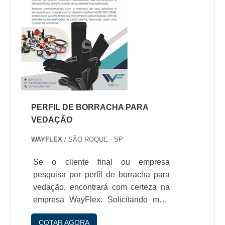
PERFIL DE BORRACHA PARA
VEDAÇÃO
WAYFLEX
/ SÃO ROQUE - SP
Se o cliente final ou empresa
pesquisa por perfil de borracha para
vedação, encontrará com certeza na
empresa WayFlex. Solicitando mais
informações na empresa mais
COTAR AGORA
conceituada do mercado e