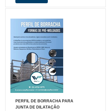
descobrindo a líder da área de
atuação.É importante lembrar que o
produto deve sempre ser adquirido
com empresas especializadas no
segmento. Esse tipo de cuidado ajuda
a garantir a qualidade e durabilidade
dos materiais, além de evitar prejuízos
com s...
PERFIL DE BORRACHA PARA
JUNTA DE DILATAÇÃO