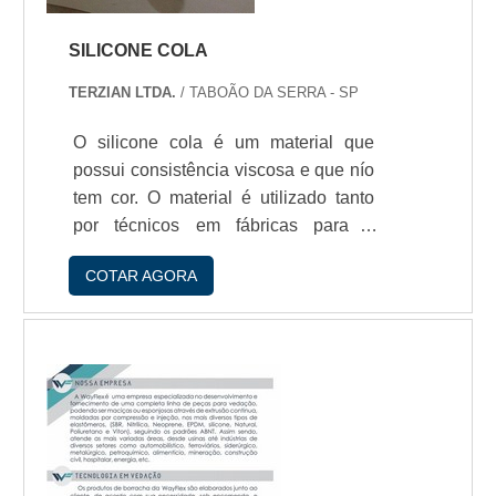
SILICONE COLA
TERZIAN LTDA.
/ TABOÃO DA SERRA - SP
O silicone cola é um material que
possui consistência viscosa e que nío
tem cor. O material é utilizado tanto
por técnicos em fábricas para o
arremate e fixaçío de produtos, quanto
COTAR AGORA
por pessoas comuns em consertos
domésticos.Outra aplicaçío comum do
silicone é para ofícios manuais, como
o artesanato. Ele pode ser empregado
por artesíos para a colagem de
diversas categorias de materiais,
como: Madeira; Papel; Papelío; Metal;
Couro; Espuma...