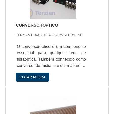
prensadas.E, para assegurar a qu.
CONVERSORÓPTICO
TERZIAN LTDA.
/ TABOÃO DA SERRA - SP
O conversoróptico é um componente
essencial para qualquer rede de
fibraóptica. Também conhecido como
conversor de mídia, ele é um aparelho
ativo de rede que tem como objetivo
COTAR AGORA
converter sinais do meio elétrico para
o meioóptico e vice versa. Existem
diversos tipos de conversores de
mídia no mercado e seu preço pode
variar de acordo com fatores como:
Mídia que será convertida; Distância