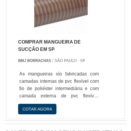
que a fibraóptica percorre; Marca do
conversor.Modelos disponiveis do
conversorCada tipo de conversor é
resp.
COMPRAR MANGUEIRA DE
SUCÇÃO EM SP
BMJ BORRACHAS
/ SÃO PAULO - SP
As mangueiras sío fabricadas com
camadas internas de pvc flexível com
fio de poliéster intermediária e com
camada externa de pvc flexível,
indicados para fornecimento e
COTAR AGORA
abastecimento de água em
caminhões pipa, irrigaçío, cascalhos,
líquidos pastosos, mineraçío,