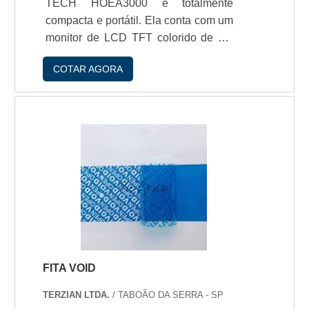
TECH HOEA3000 é totalmente
compacta e portátil. Ela conta com um
monitor de LCD TFT colorido de 5,1
polegadas e uma bateria interna de
COTAR AGORA
longa duraçío com capacidade
autônoma de 400 ciclos completos de
fusío e aquecimento.É comum que
muitos responsáveis pela compra
desse tipo de produto busquem na
internet por termos como máquina de
fusío de fibraóptica preço
FITA VOID
TERZIAN LTDA.
/ TABOÃO DA SERRA - SP