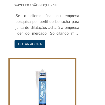
WAYFLEX
/ SÃO ROQUE - SP
Se o cliente final ou empresa
pesquisa por perfil de borracha para
junta de dilatação, achará a empresa
líder do mercado. Solicitando mais
informações na empresa mais
COTAR AGORA
conceituada do mercado e
descobrindo a líder da área de
atuação.Quando a questão é perfil de
borracha para junta de dilatação, com
os colaboradores da WayFlex
conseguirá assertividade com alto
padrão e
durabilidade.IMPORTANTES DE
PERFIL DE BORRACHA PARA
JUNTA DE DILATAÇÃOH...