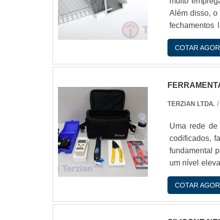
muito empreg
Além disso, o
fechamentos l
recinto.As ch
COTAR AGOR
para obras qu
transparente e
FERRAMENTA
TERZIAN LTDA.
/
Uma rede de 
codificados, 
fundamental p
um nível eleva
a construçío
COTAR AGOR
ferramentas
retransmissor