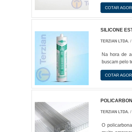
COTAR AGOR
SILICONE E
TERZIAN LTDA.
/
Na hora de ad
buscam pelo te
COTAR AGOR
POLICARBON
TERZIAN LTDA.
/
O policarbona