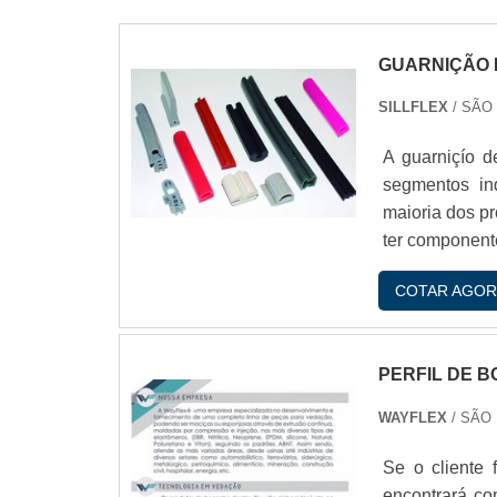
GUARNIÇÃO 
SILLFLEX
/ SÃO
A guarniçío d
segmentos in
maioria dos pr
ter componen
DE SILICONEA
COTAR AGOR
contextos indus
PERFIL DE 
WAYFLEX
/ SÃO
Se o cliente 
encontrará co