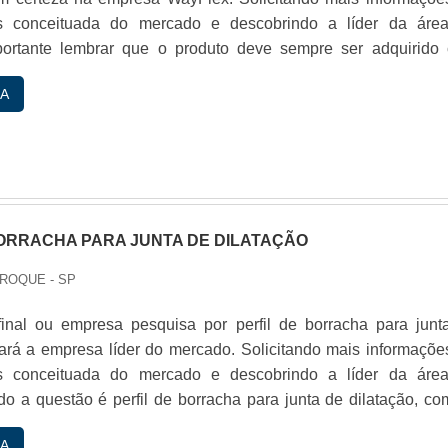
 conceituada do mercado e descobrindo a líder da áre
portante lembrar que o produto deve sempre ser adquirido
cializadas no segmento. Esse tipo de cuidado ajuda a garant
A
rabilidade dos materiais, além de evitar prejuízos com s...
BORRACHA PARA JUNTA DE DILATAÇÃO
 ROQUE - SP
final ou empresa pesquisa por perfil de borracha para junt
hará a empresa líder do mercado. Solicitando mais informaçõe
 conceituada do mercado e descobrindo a líder da áre
o a questão é perfil de borracha para junta de dilatação, co
es da WayFlex conseguirá assertividade com alto padr
A