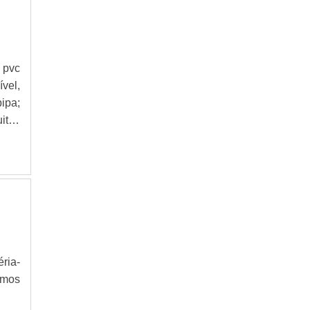
 pvc
ível,
ipa;
itos
 com
ÇÕES
ria-
rmos