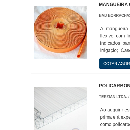
MANGUEIRA 
BMJ BORRACHA
A mangueira 
flexível com f
indicados pa
Irrigaçío; Ca
outros locais
COTAR AGOR
uma potência
SOBRE AS MA
POLICARBON
TERZIAN LTDA.
/
Ao adquirir es
prima e à expe
como policarb