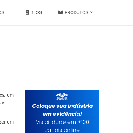
ÓS
BLOG
PRODUTOS
aça um
asil
azer um