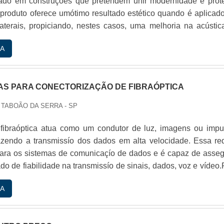
ado em construções que pretendem unir modernidade e prote
 produto oferece umótimo resultado estético quando é aplicad
aterais, propiciando, nestes casos, uma melhoria na acústic
apas produzidas com policarbonato de alveolar sío recomend
A
e buscam se beneficiar da luz do dia. Isso porque o materi
 possibilita uma excelent.
S PARA CONECTORIZAÇÃO DE FIBRAÓPTICA
 TABOÃO DA SERRA - SP
fibraóptica atua como um condutor de luz, imagens ou impu
fazendo a transmissío dos dados em alta velocidade. Essa re
ara os sistemas de comunicaçío de dados e é capaz de asseg
do de fiabilidade na transmissío de sinais, dados, voz e vídeo
 e manutençío de redes de fibraóptica sío utilizadas dive
A
 para conectorizaçío de fibraóptica, como transmisso
es e receptores. Esses equipament.