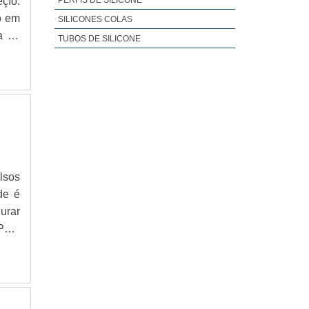
çío.
PERFIS DE SILICONE
o em
SILICONES COLAS
a do
TUBOS DE SILICONE
adas
al é
lsos
de é
urar
.Para
rsas
res,