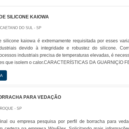
DE SILICONE KAIOWA
 CAETANO DO SUL - SP
e silicone kaiowa é extremamente requisitada por esses vari
dustriais devido à integridade e robustez do silicone. Co
ocessos industriais precisa de temperaturas elevadas, é necess
tes que isolem o calor.CARACTERÍSTICAS DA GUARNIÇíO F
 guarniçío é uma peça que pode ser utilizada em dive
A
triais. Entre eles, estío: Alimentício: as guarnições ...
BORRACHA PARA VEDAÇÃO
 ROQUE - SP
final ou empresa pesquisa por perfil de borracha para veda
m certeza na empresa WayFlex. Solicitando mais informaçõe