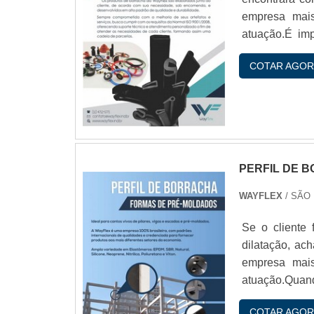
empresa mais
atuação.É im
empresas espe
COTAR AGOR
qualidade e du
PERFIL DE 
WAYFLEX
/ SÃO
Se o cliente 
dilatação, ac
empresa mais
atuação.Quand
colaborador
COTAR AGOR