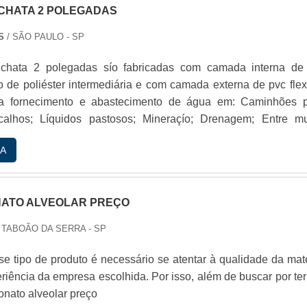
CHATA 2 POLEGADAS
S
/ SÃO PAULO - SP
chata 2 polegadas sío fabricadas com camada interna de
io de poliéster intermediária e com camada externa de pvc flex
ra fornecimento e abastecimento de água em: Caminhões p
scalhos; Líquidos pastosos; Mineraçío; Drenagem; Entre mu
.Essas mangueiras sío usadas geralmente na construçío civil
A
 de jato de baixa ou média pressío.PRINCIPAIS INFORMA
NGUEIRASEssas mangueiras possuem algumas v.
ATO ALVEOLAR PREÇO
 TABOÃO DA SERRA - SP
se tipo de produto é necessário se atentar à qualidade da maté
riência da empresa escolhida. Por isso, além de buscar por te
onato alveolar preço