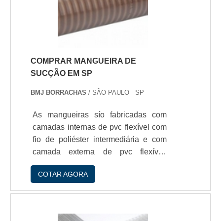
COMPRAR MANGUEIRA DE
SUCÇÃO EM SP
BMJ BORRACHAS
/ SÃO PAULO - SP
As mangueiras sío fabricadas com
camadas internas de pvc flexível com
fio de poliéster intermediária e com
camada externa de pvc flexível,
indicados para fornecimento e
COTAR AGORA
abastecimento de água em
caminhões pipa, irrigaçío, cascalhos,
líquidos pastosos, mineraçío,
drenagem, construçío civil, entre