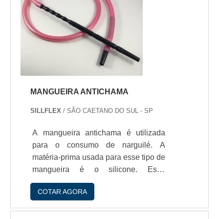
significa que nío propaga chamas, d...
MANGUEIRA ANTICHAMA
SILLFLEX
/ SÃO CAETANO DO SUL - SP
A mangueira antichama é utilizada
para o consumo de narguilé. A
matéria-prima usada para esse tipo de
mangueira é o silicone. Essa
mangueira é feita em silicone é
COTAR AGORA
extremamente resistente ao calor. Ela
suporta temperaturas de até 270°C
sem apresentar qualquer tipo de