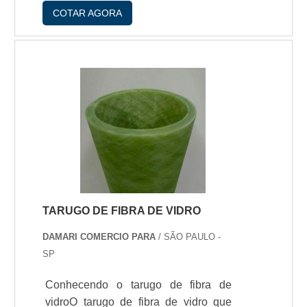
COTAR AGORA
industrial. Um bom exemplo é a
academia, na maior parte dos
equipamentos existentes lá é possível
observar um pequeno utensílio que
possibilita escolher a quantidade de
peso a ser utilizado durante a
realizaçío daquela atividade, a esse
adereço damos o nome de
manípulo.Conheça os modelos de
manípuloEm alguns lugares sío
utiliza.
TARUGO DE FIBRA DE VIDRO
DAMARI COMERCIO PARA
/ SÃO PAULO -
SP
Conhecendo o tarugo de fibra de
vidroO tarugo de fibra de vidro que