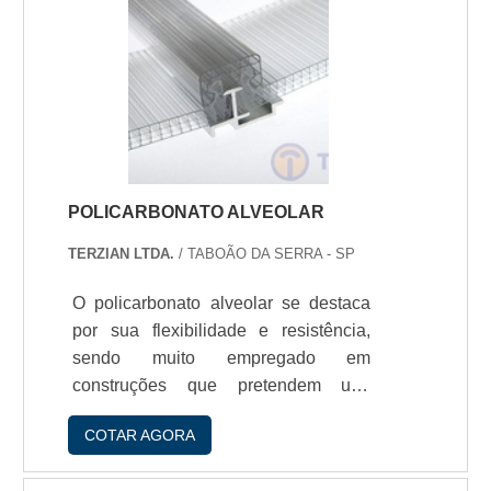
outros locais. O produto suporta
temperaturas entre -5ºc até +60ºc,
Assim comprar mangueira de sucçío
em SP é a melhor opçío para os
clientes, por se tratar de um produto
muito versátil e eficiente, fazen.
POLICARBONATO ALVEOLAR
TERZIAN LTDA.
/ TABOÃO DA SERRA - SP
O policarbonato alveolar se destaca
por sua flexibilidade e resistência,
sendo muito empregado em
construções que pretendem unir
modernidade e proteçío. Além disso, o
COTAR AGORA
produto oferece umótimo resultado
estético quando é aplicado em