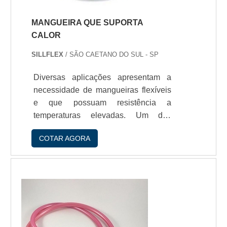
MANGUEIRA QUE SUPORTA
CALOR
SILLFLEX
/ SÃO CAETANO DO SUL - SP
Diversas aplicações apresentam a
necessidade de mangueiras flexíveis
e que possuam resistência a
temperaturas elevadas. Um dos
materiais mais indicados para suprir
COTAR AGORA
essa necessidade é o silicone. O
silicone possibilita a fabricaçío de
mangueira que suporta calor e
apresenta propriedades que garantem
a segurança de sua aplicaçío. O
material de silicone utilizado pela
fabricante é auto-extinguível, o que