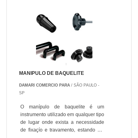
fechamentos laterais, propiciando,
nestes casos, uma melhoria na
acústica do recinto.As chapas
produzidas com policarbonato de
alveolar sío recomendadas para obras
que buscam se beneficiar da luz do
dia. Isso porque o material é
transparente e possibilita uma
excelent.
MANIPULO DE BAQUELITE
DAMARI COMERCIO PARA
/ SÃO PAULO -
SP
O manípulo de baquelite é um
instrumento utilizado em qualquer tipo
de lugar onde exista a necessidade
de fixaçío e travamento, estando ele
relacionado ou nío ao ambiente