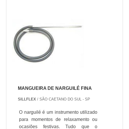
deformaçío. Como é praticamente
impossível alcançar essa temperatura
durante o consumo do narguilé, o tubo
de silicone é extremamente
durável.CARACTERÍSTICAS DAS
MANGUEIRAS ...
MANGUEIRA DE NARGUILÉ FINA
SILLFLEX
/ SÃO CAETANO DO SUL - SP
O narguilé é um instrumento utilizado
para momentos de relaxamento ou
ocasiões festivas. Tudo que o